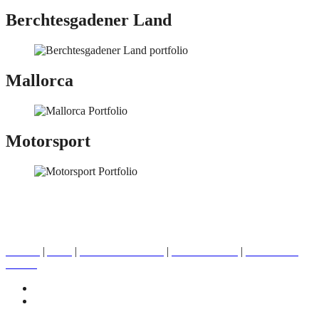
Berchtesgadener Land
Mallorca
Motorsport
michael peitz PHOTOGRAPHY 2006-2025
HOME
|
AGB
|
DATENSCHUTZ
|
IMPRESSUM
|
MICHAEL
PEITZ