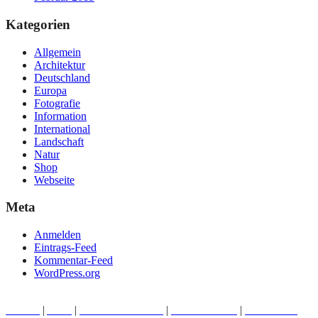
Kategorien
Allgemein
Architektur
Deutschland
Europa
Fotografie
Information
International
Landschaft
Natur
Shop
Webseite
Meta
Anmelden
Eintrags-Feed
Kommentar-Feed
WordPress.org
michael peitz PHOTOGRAPHY 2006-2025
HOME
|
AGB
|
DATENSCHUTZ
|
IMPRESSUM
|
MICHAEL