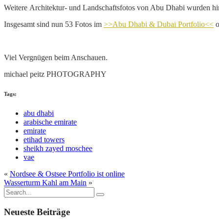
Weitere Architektur- und Landschaftsfotos von Abu Dhabi wurden hi
Insgesamt sind nun 53 Fotos im
>>Abu Dhabi & Dubai Portfolio<<
o
Viel Vergnügen beim Anschauen.
michael peitz PHOTOGRAPHY
Tags:
abu dhabi
arabische emirate
emirate
etihad towers
sheikh zayed moschee
vae
«
Nordsee & Ostsee Portfolio ist online
Wasserturm Kahl am Main
»
Neueste Beiträge